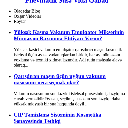
Pnevmatik Şüşə Vida Qapaq
Maşını
Əlaqədar Bloq
Oxşar Videolar
Rəylər
Yüksək Kəsmə Vakuum Emulqator Mikserinin
Müntəzəm Baxımına Ehtiyacı Varmı?
Yüksək kəsici vakuum emulqator qarışdırıcı maşın kosmetik
istehsal üçün əsas avadanlıqlardan biridir, hər ay müntəzəm
yoxlama və texniki xidmət lazımdır. Adi rutin məhsula əlavə
olaraq...
Qarışdıran maşın üçün uyğun vakuum
nasosunu necə seçmək olar?
Vakuum nasosunun son təzyiqi istehsal prosesinin iş təzyiqinə
cavab verməlidir.Əsasən, seçilmiş nasosun son təzyiqi daha
yüksək miqyaslı bir sıra haqqında deyil ...
CIP Təmizləmə Sisteminin Kosmetika
Sənayesində Tətbiqi