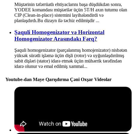
Müştərinin təfərrüatlı ehtiyaclarını başa düşdükdən sonra,
YODEE komandası müştərilər üçün 5T/H axın tutumu olan
CIP (Clean-in-place) sistemini layihələndirdi və
planlaşdırdı.Bu dizayn ilə təchiz edilmişdir ...
Şaquli Homogenizator və Horizontal
Homogenizator Arasındakı Fərq?
Şaquli homogenizator (parçalanmış homojenizator) nisbətən
yüksək sürətli işləmə üçün dişli (rotor) və uyğunlaşdırılmış
sabit dişləri (stator) idarə etmək üçün mühərrik tərəfindən
idarə olunur və emal edilmiş xammal...
Youtube-dan Maye Qarışdırma Çəni Oxşar Videolar