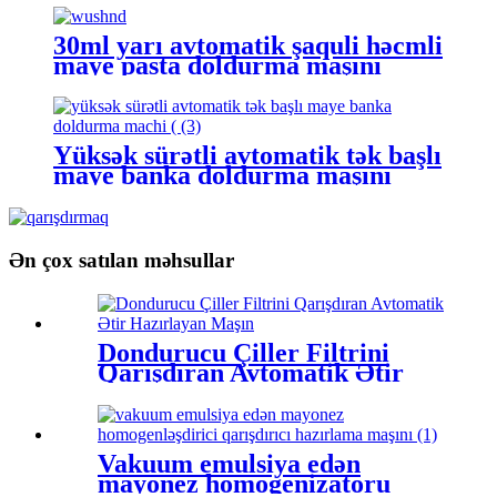
30ml yarı avtomatik şaquli həcmli
maye pasta doldurma maşını
Yüksək sürətli avtomatik tək başlı
maye banka doldurma maşını
Ən çox satılan məhsullar
Dondurucu Çiller Filtrini
Qarışdıran Avtomatik Ətir
Hazırlayan Maşın
Vakuum emulsiya edən
mayonez homogenizatoru