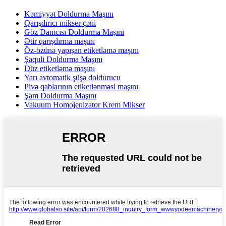
Kəmiyyət Doldurma Maşını
Qarışdırıcı mikser çəni
Göz Damcısı Doldurma Maşını
Ətir qarışdırma maşını
Öz-özünə yapışan etiketləmə maşını
Şaquli Doldurma Maşını
Düz etiketləmə maşını
Yarı avtomatik şüşə doldurucu
Pivə qablarının etiketlənməsi maşını
Şam Doldurma Maşını
Vakuum Homojenizator Krem Mikser