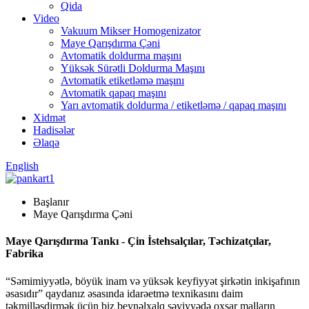
Qida
Video
Vakuum Mikser Homogenizator
Maye Qarışdırma Çəni
Avtomatik doldurma maşını
Yüksək Sürətli Doldurma Maşını
Avtomatik etiketləmə maşını
Avtomatik qapaq maşını
Yarı avtomatik doldurma / etiketləmə / qapaq maşını
Xidmət
Hadisələr
Əlaqə
English
Başlanır
Maye Qarışdırma Çəni
Maye Qarışdırma Tankı - Çin İstehsalçılar, Təchizatçılar,
Fabrika
“Səmimiyyətlə, böyük inam və yüksək keyfiyyət şirkətin inkişafının
əsasıdır” qaydanız əsasında idarəetmə texnikasını daim
təkmilləşdirmək üçün biz beynəlxalq səviyyədə oxşar malların