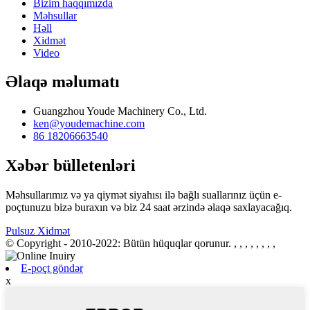
Bizim haqqımızda
Məhsullar
Həll
Xidmət
Video
Əlaqə məlumatı
Guangzhou Youde Machinery Co., Ltd.
ken@youdemachine.com
86 18206663540
Xəbər bülletenləri
Məhsullarımız və ya qiymət siyahısı ilə bağlı suallarınız üçün e-
poçtunuzu bizə buraxın və biz 24 saat ərzində əlaqə saxlayacağıq.
Pulsuz Xidmət
© Copyright - 2010-2022: Bütün hüquqlar qorunur.
, , , , , , , ,
E-poçt göndər
x