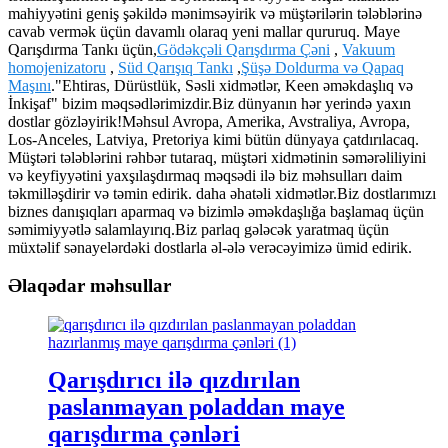
mahiyyətini geniş şəkildə mənimsəyirik və müştərilərin tələblərinə
cavab vermək üçün davamlı olaraq yeni mallar qururuq. Maye
Qarışdırma Tankı üçün,
Gödəkçəli Qarışdırma Çəni
,
Vakuum
homojenizatoru
,
Süd Qarışıq Tankı
,
Şüşə Doldurma və Qapaq
Maşını
."Ehtiras, Dürüstlük, Səsli xidmətlər, Keen əməkdaşlıq və
İnkişaf" bizim məqsədlərimizdir.Biz dünyanın hər yerində yaxın
dostlar gözləyirik!Məhsul Avropa, Amerika, Avstraliya, Avropa,
Los-Anceles, Latviya, Pretoriya kimi bütün dünyaya çatdırılacaq.
Müştəri tələblərini rəhbər tutaraq, müştəri xidmətinin səmərəliliyini
və keyfiyyətini yaxşılaşdırmaq məqsədi ilə biz məhsulları daim
təkmilləşdirir və təmin edirik. daha əhatəli xidmətlər.Biz dostlarımızı
biznes danışıqları aparmaq və bizimlə əməkdaşlığa başlamaq üçün
səmimiyyətlə salamlayırıq.Biz parlaq gələcək yaratmaq üçün
müxtəlif sənayelərdəki dostlarla əl-ələ verəcəyimizə ümid edirik.
Əlaqədar məhsullar
Qarışdırıcı ilə qızdırılan
paslanmayan poladdan maye
qarışdırma çənləri