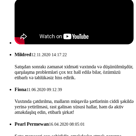
Mildred
12.11.2020 14:17:22
Satışdan sonrakı zəmanət xidməti vaxtında və düşünülmüşdür,
qarşılaşma problemləri çox tez həll edilə bilər, özümüzü
etibarlı və təhlükəsiz hiss edirik.
Fiona
11.06.2020 09:12:39
Vaxtında çatdırılma, malların müqavilə şərtlərinin ciddi şəkildə
yerinə yetirilməsi, rast gəlinən xüsusi hallar, həm də aktiv
əməkdaşlıq edin, etibarlı şirkət!
Pearl Permewan
16.04.2020 08:05:01