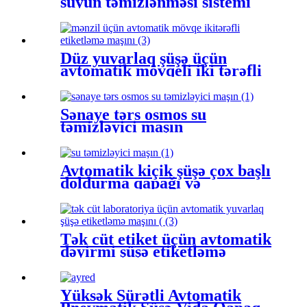
suyun təmizlənməsi sistemi
Düz yuvarlaq şüşə üçün
avtomatik mövqeli iki tərəfli
etiketləmə maşını
Sənaye tərs osmos su
təmizləyici maşın
Avtomatik kiçik şüşə çox başlı
doldurma qapağı və
etiketləmə maşını
Tək cüt etiket üçün avtomatik
dəyirmi şüşə etiketləmə
maşını
Yüksək Sürətli Avtomatik