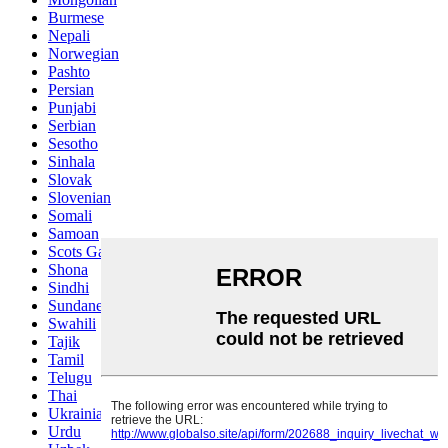
Burmese
Nepali
Norwegian
Pashto
Persian
Punjabi
Serbian
Sesotho
Sinhala
Slovak
Slovenian
Somali
Samoan
Scots Gaelic
Shona
Sindhi
Sundanese
Swahili
Tajik
Tamil
Telugu
Thai
Ukrainian
Urdu