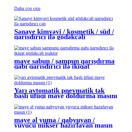
Daha çox oxu
Sənaye kimyəvi / kosmetik / süd /
qarışdırıcı ilə gödəkçəli
qarışdırma çəni
maye sabun / şampun qarışdırma
qabı qarışdırıcı ilə ikiqat
gödəkçəli reaktor
Yarı avtomatik pnevmatik tək
başlı üfüqi maye doldurma maşını
maye əl yuma / qabyuyan /
yuyucu mikser hazırlayan maşın