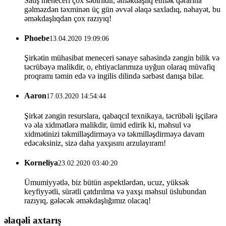
Satış meneceri çox səbirlidir, əməkdaşlıq etmək qərarına
gəlməzdən təxminən üç gün əvvəl əlaqə saxladıq, nəhayət, bu
əməkdaşlıqdan çox razıyıq!
Phoebe
13.04.2020 19:09:06
Şirkətin mühasibat meneceri sənaye sahəsində zəngin bilik və
təcrübəyə malikdir, o, ehtiyaclarımıza uyğun olaraq müvafiq
proqramı təmin edə və ingilis dilində sərbəst danışa bilər.
Aaron
17.03.2020 14:54:44
Şirkət zəngin resurslara, qabaqcıl texnikaya, təcrübəli işçilərə
və əla xidmətlərə malikdir, ümid edirik ki, məhsul və
xidmətinizi təkmilləşdirməyə və təkmilləşdirməyə davam
edəcəksiniz, sizə daha yaxşısını arzulayıram!
Korneliya
23.02.2020 03:40:20
Ümumiyyətlə, biz bütün aspektlərdən, ucuz, yüksək
keyfiyyətli, sürətli çatdırılma və yaxşı məhsul üslubundan
razıyıq, gələcək əməkdaşlığımız olacaq!
əlaqəli axtarış