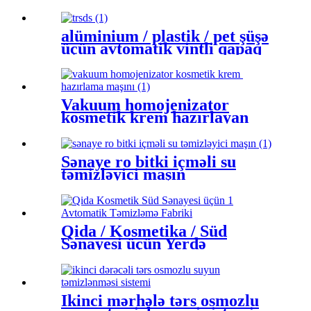
qarışdırıcı hazırlayan maşın
alüminium / plastik / pet şüşə
üçün avtomatik vintli qapaq
maşını
Vakuum homojenizator
kosmetik krem ​​hazırlayan
maşın
Sənaye ro bitki içməli su
təmizləyici maşın
Qida / Kosmetika / Süd
Sənayesi üçün Yerdə
Avtomatik Təmizləmə
İkinci mərhələ tərs osmozlu