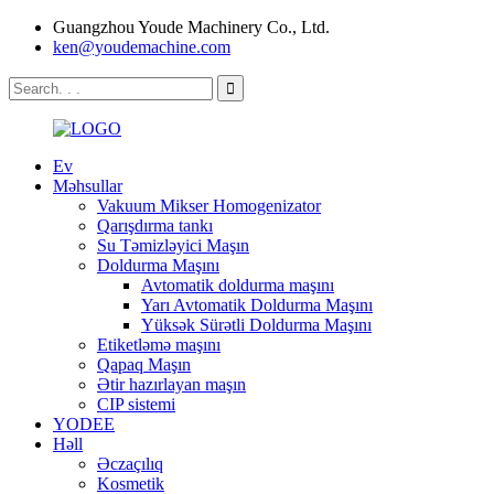
Guangzhou Youde Machinery Co., Ltd.
ken@youdemachine.com
Ev
Məhsullar
Vakuum Mikser Homogenizator
Qarışdırma tankı
Su Təmizləyici Maşın
Doldurma Maşını
Avtomatik doldurma maşını
Yarı Avtomatik Doldurma Maşını
Yüksək Sürətli Doldurma Maşını
Etiketləmə maşını
Qapaq Maşın
Ətir hazırlayan maşın
CIP sistemi
YODEE
Həll
Əczaçılıq
Kosmetik