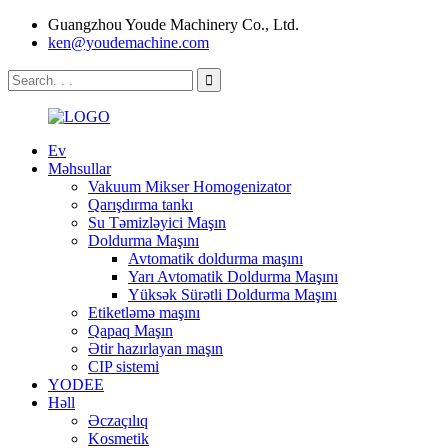
Guangzhou Youde Machinery Co., Ltd.
ken@youdemachine.com
Ev
Məhsullar
Vakuum Mikser Homogenizator
Qarışdırma tankı
Su Təmizləyici Maşın
Doldurma Maşını
Avtomatik doldurma maşını
Yarı Avtomatik Doldurma Maşını
Yüksək Sürətli Doldurma Maşını
Etiketləmə maşını
Qapaq Maşın
Ətir hazırlayan maşın
CIP sistemi
YODEE
Həll
Əczaçılıq
Kosmetik