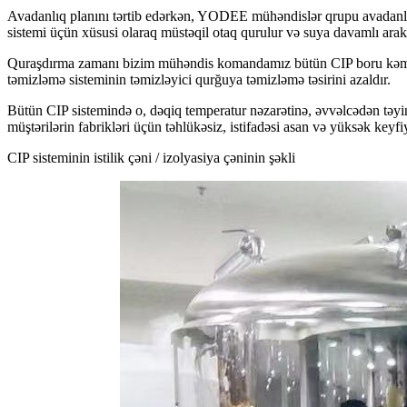
Avadanlıq planını tərtib edərkən, YODEE mühəndislər qrupu avadanlığın 
sistemi üçün xüsusi olaraq müstəqil otaq qurulur və suya davamlı arak
Quraşdırma zamanı bizim mühəndis komandamız bütün CIP boru kəməri a
təmizləmə sisteminin təmizləyici qurğuya təmizləmə təsirini azaldır.
Bütün CIP sistemində o, dəqiq temperatur nəzarətinə, əvvəlcədən təyin
müştərilərin fabrikləri üçün təhlükəsiz, istifadəsi asan və yüksək keyfiyyə
CIP sisteminin istilik çəni / izolyasiya çəninin şəkli