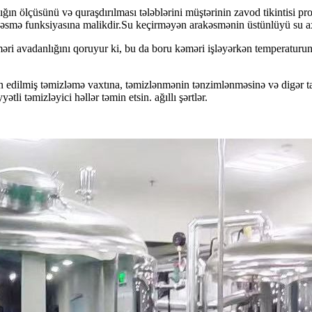
ölçüsünü və quraşdırılması tələblərini müştərinin zavod tikintisi prose
əsmə funksiyasına malikdir.Su keçirməyən arakəsmənin üstünlüyü su axın
vadanlığını qoruyur ki, bu da boru kəməri işləyərkən temperaturun en
 edilmiş təmizləmə vaxtına, təmizlənmənin tənzimlənməsinə və digər tam
tli təmizləyici həllər təmin etsin. ağıllı şərtlər.