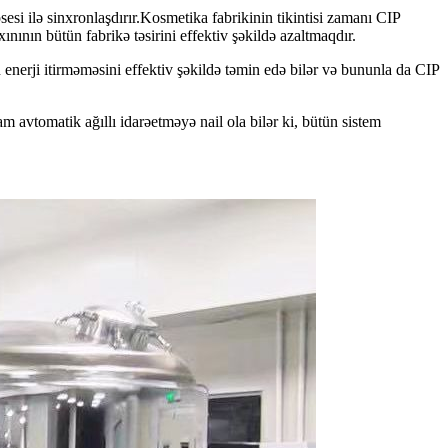
si ilə sinxronlaşdırır.Kosmetika fabrikinin tikintisi zamanı CIP
ının bütün fabrikə təsirini effektiv şəkildə azaltmaqdır.
erji itirməməsini effektiv şəkildə təmin edə bilər və bununla da CIP
 avtomatik ağıllı idarəetməyə nail ola bilər ki, bütün sistem