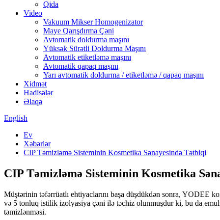
Qida
Video
Vakuum Mikser Homogenizator
Maye Qarışdırma Çəni
Avtomatik doldurma maşını
Yüksək Sürətli Doldurma Maşını
Avtomatik etiketləmə maşını
Avtomatik qapaq maşını
Yarı avtomatik doldurma / etiketləmə / qapaq maşını
Xidmət
Hadisələr
Əlaqə
English
Ev
Xəbərlər
CIP Təmizləmə Sisteminin Kosmetika Sənayesində Tətbiqi
CIP Təmizləmə Sisteminin Kosmetika Səna
Müştərinin təfərrüatlı ehtiyaclarını başa düşdükdən sonra, YODEE koma
və 5 tonluq istilik izolyasiya çəni ilə təchiz olunmuşdur ki, bu da e
təmizlənməsi.