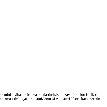
mini layihələndirdi və planlaşdırdı.Bu dizayn 5 tonluq istilik çəni
saxlanması üçün çənlərin təmizlənməsi və material boru kəmərlərinin