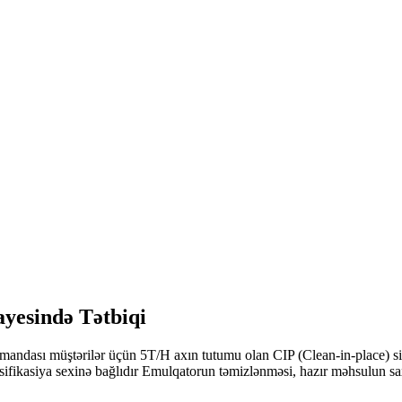
yesində Tətbiqi
ndası müştərilər üçün 5T/H axın tutumu olan CIP (Clean-in-place) siste
mulsifikasiya sexinə bağlıdır Emulqatorun təmizlənməsi, hazır məhsulun 