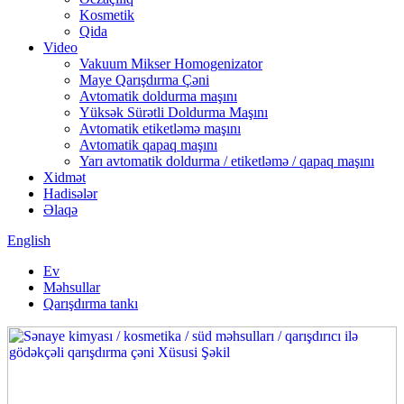
Kosmetik
Qida
Video
Vakuum Mikser Homogenizator
Maye Qarışdırma Çəni
Avtomatik doldurma maşını
Yüksək Sürətli Doldurma Maşını
Avtomatik etiketləmə maşını
Avtomatik qapaq maşını
Yarı avtomatik doldurma / etiketləmə / qapaq maşını
Xidmət
Hadisələr
Əlaqə
English
Ev
Məhsullar
Qarışdırma tankı