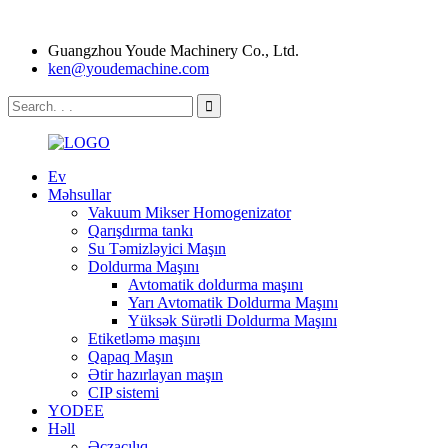
Guangzhou Youde Machinery Co., Ltd.
ken@youdemachine.com
Ev
Məhsullar
Vakuum Mikser Homogenizator
Qarışdırma tankı
Su Təmizləyici Maşın
Doldurma Maşını
Avtomatik doldurma maşını
Yarı Avtomatik Doldurma Maşını
Yüksək Sürətli Doldurma Maşını
Etiketləmə maşını
Qapaq Maşın
Ətir hazırlayan maşın
CIP sistemi
YODEE
Həll
Əczaçılıq