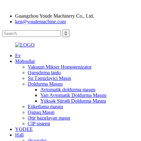
Guangzhou Youde Machinery Co., Ltd.
ken@youdemachine.com
Ev
Məhsullar
Vakuum Mikser Homogenizator
Qarışdırma tankı
Su Təmizləyici Maşın
Doldurma Maşını
Avtomatik doldurma maşını
Yarı Avtomatik Doldurma Maşını
Yüksək Sürətli Doldurma Maşını
Etiketləmə maşını
Qapaq Maşın
Ətir hazırlayan maşın
CIP sistemi
YODEE
Həll
Əczaçılıq