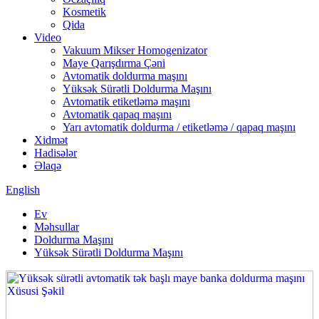
Kosmetik
Qida
Video
Vakuum Mikser Homogenizator
Maye Qarışdırma Çəni
Avtomatik doldurma maşını
Yüksək Sürətli Doldurma Maşını
Avtomatik etiketləmə maşını
Avtomatik qapaq maşını
Yarı avtomatik doldurma / etiketləmə / qapaq maşını
Xidmət
Hadisələr
Əlaqə
English
Ev
Məhsullar
Doldurma Maşını
Yüksək Sürətli Doldurma Maşını