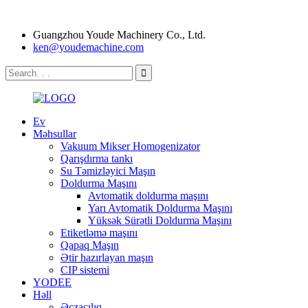
Guangzhou Youde Machinery Co., Ltd.
ken@youdemachine.com
Ev
Məhsullar
Vakuum Mikser Homogenizator
Qarışdırma tankı
Su Təmizləyici Maşın
Doldurma Maşını
Avtomatik doldurma maşını
Yarı Avtomatik Doldurma Maşını
Yüksək Sürətli Doldurma Maşını
Etiketləmə maşını
Qapaq Maşın
Ətir hazırlayan maşın
CIP sistemi
YODEE
Həll
Əczaçılıq