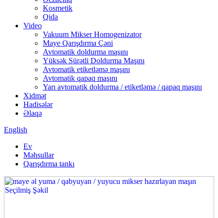
Kosmetik
Qida
Video
Vakuum Mikser Homogenizator
Maye Qarışdırma Çəni
Avtomatik doldurma maşını
Yüksək Sürətli Doldurma Maşını
Avtomatik etiketləmə maşını
Avtomatik qapaq maşını
Yarı avtomatik doldurma / etiketləmə / qapaq maşını
Xidmət
Hadisələr
Əlaqə
English
Ev
Məhsullar
Qarışdırma tankı