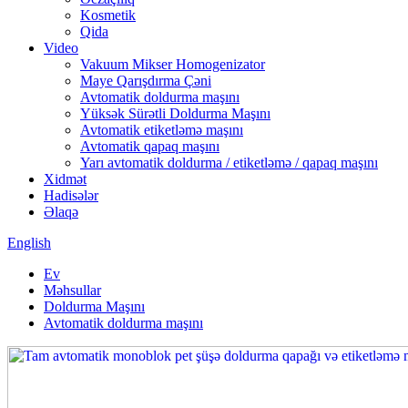
Kosmetik
Qida
Video
Vakuum Mikser Homogenizator
Maye Qarışdırma Çəni
Avtomatik doldurma maşını
Yüksək Sürətli Doldurma Maşını
Avtomatik etiketləmə maşını
Avtomatik qapaq maşını
Yarı avtomatik doldurma / etiketləmə / qapaq maşını
Xidmət
Hadisələr
Əlaqə
English
Ev
Məhsullar
Doldurma Maşını
Avtomatik doldurma maşını