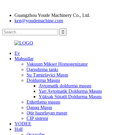
Guangzhou Youde Machinery Co., Ltd.
ken@youdemachine.com
Ev
Məhsullar
Vakuum Mikser Homogenizator
Qarışdırma tankı
Su Təmizləyici Maşın
Doldurma Maşını
Avtomatik doldurma maşını
Yarı Avtomatik Doldurma Maşını
Yüksək Sürətli Doldurma Maşını
Etiketləmə maşını
Qapaq Maşın
Ətir hazırlayan maşın
CIP sistemi
YODEE
Həll
Əczaçılıq